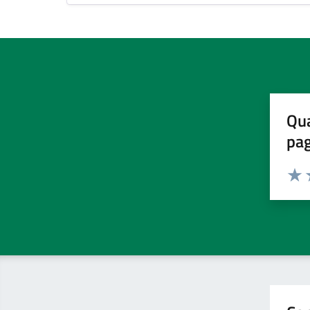
Qua
pa
Valuta 
Valut
V