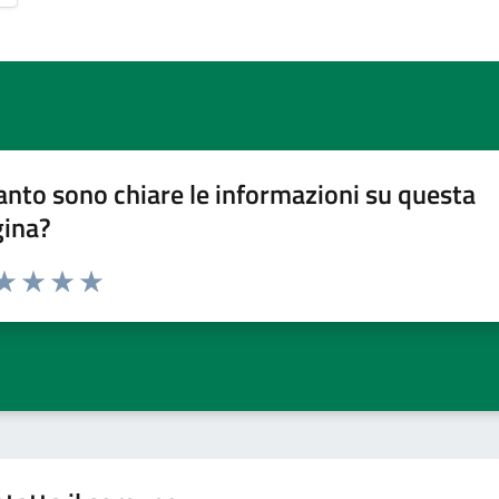
nto sono chiare le informazioni su questa
gina?
da 1 a 5 stelle la pagina
a 1 stelle su 5
aluta 2 stelle su 5
Valuta 3 stelle su 5
Valuta 4 stelle su 5
Valuta 5 stelle su 5