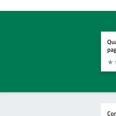
Qua
pa
Valuta 
Valut
V
Con