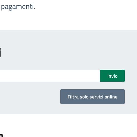
e pagamenti.
i
Invio
Filtra solo servizi online
a