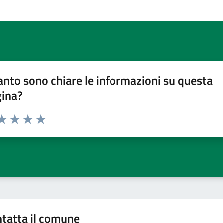
nto sono chiare le informazioni su questa
gina?
da 1 a 5 stelle la pagina
a 1 stelle su 5
aluta 2 stelle su 5
Valuta 3 stelle su 5
Valuta 4 stelle su 5
Valuta 5 stelle su 5
tatta il comune