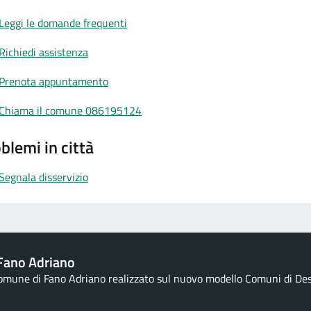
Leggi le domande frequenti
Richiedi assistenza
Prenota appuntamento
Chiama il comune 086195124
blemi in città
Segnala disservizio
Fano Adriano
Comune di Fano Adriano realizzato sul nuovo modello Comuni di Desig