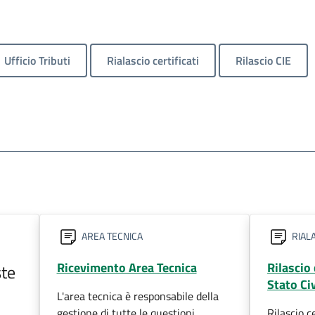
Ufficio Tributi
Rialascio certificati
Rilascio CIE
AREA TECNICA
RIALA
Ricevimento Area Tecnica
Rilascio 
ste
Stato Civ
L'area tecnica è responsabile della
gestione di tutte le questioni
Rilascio c