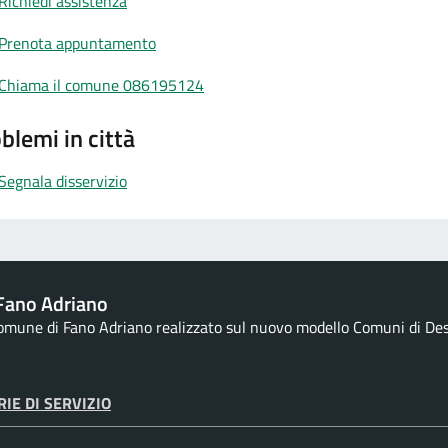
Richiedi assistenza
Prenota appuntamento
Chiama il comune 086195124
blemi in città
Segnala disservizio
Fano Adriano
Comune di Fano Adriano realizzato sul nuovo modello Comuni di Desig
IE DI SERVIZIO