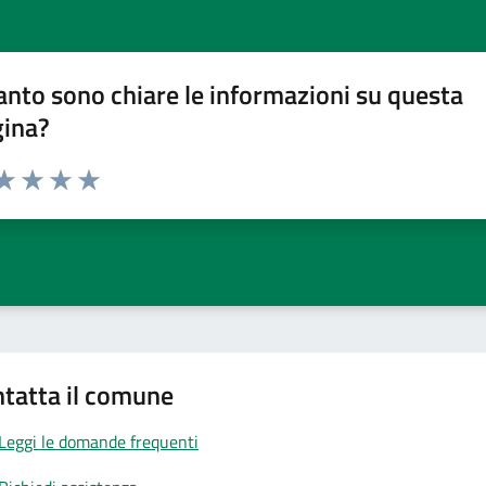
nto sono chiare le informazioni su questa
gina?
da 1 a 5 stelle la pagina
a 1 stelle su 5
aluta 2 stelle su 5
Valuta 3 stelle su 5
Valuta 4 stelle su 5
Valuta 5 stelle su 5
tatta il comune
Leggi le domande frequenti