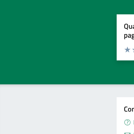
Qua
pa
Valuta 
Valut
V
Con